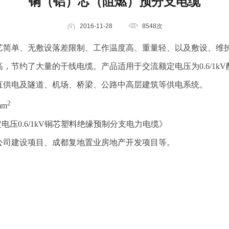
铜（铝）芯（阻燃）预分支电缆
2016-11-28
8548次
艺简单、无敷设落差限制、工作温度高、重量轻、以及敷设、维
高，节约了大量的干线电缆。产品适用于交流额定电压为
0.6/1kV
直供电及隧道、机场、桥梁、公路中高层建筑等供电系统。
2
mm
定电压
0.6/1kV
铜芯塑料绝缘预制分支电力电缆》
公司建设项目、成都复地置业房地产开发项目等。