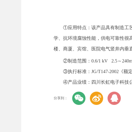
①应用特点：
该产品具有制造工
学、抗环境腐蚀性能，供电可靠性很
楼、商厦、宾馆、医院电气竖井内垂
②制造范围
：
0.6/1 kV
2.5
～
240
③执行标准
：
JG/T
147-2002
《额
④产品业绩
：
四川长虹电子科技
分享到：