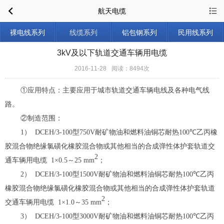
航天电缆
裸电线系列
线缆系列
铝包钢系列
民用线系列
3kV及以下轨道交通车辆用电缆
2016-11-28
阅读：8494次
①应用特点：
主要应用于城市轨道交通车辆电线及各种电气线
路。
②制造范围
：
1
）
DCEH/3-100
型
750V
耐矿物油和燃料油铜芯耐热
100
℃
乙丙橡
胶混合物绝缘氯磺化橡胶混合物或其他相当的合成弹性体护套轨道交
2
通车辆用电缆
1
×
0.5
～
25
mm
；
2
）
DCEH/3-100
型
1500V
耐矿物油和燃料油铜芯耐热
100
℃
乙丙
橡胶混合物绝缘氯磺化橡胶混合物或其他相当的合成弹性体护套轨道
2
交通车辆用电缆
1
×
1.0
～
35
mm
；
3
）
DCEH/3-100
型
3000V
耐矿物油和燃料油铜芯耐热
100
℃
乙丙