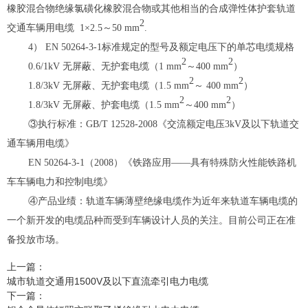
橡胶混合物绝缘氯磺化橡胶混合物或其他相当的合成弹性体护套轨道
2
交通车辆用电缆
1
×
2.5
～
50
mm
.
4
）
EN 5
0264-3-1
标准规定的型号及额定电压下的单芯电缆规格
2
2
0.6/1kV
无屏蔽、无护套电缆（
1
mm
～
400
mm
）
2
2
1.8/3kV
无屏蔽、无护套电缆（
1.5
mm
～
400
mm
）
2
2
1.8/3kV
无屏蔽、护套电缆（
1.5
mm
～
400
mm
）
③执行标准：
GB/T 12528-2008
《交流额定电压
3kV
及以下轨道交
通车辆用电缆》
EN 5
0264-3-1
（
2008
）《铁路应用
——
具有特殊防火性能铁路机
车车辆电力和控制电缆》
④产品业绩：
轨道车辆薄壁绝缘电缆作为近年来轨道车辆电缆的
一个新开发的电缆品种而受到车辆设计人员的关注。目前公司正在准
备投放市场。
上一篇：
城市轨道交通用1500V及以下直流牵引电力电缆
下一篇：