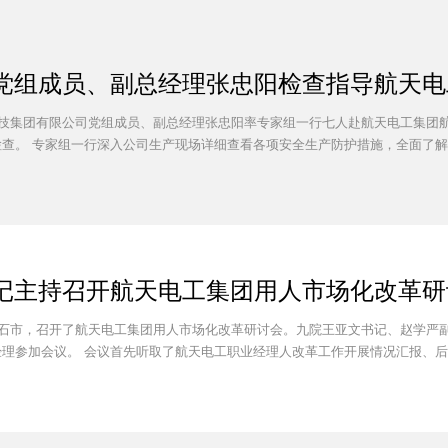
党组成员、副总经理张忠阳检查指导航天电
科技集团有限公司党组成员、副总经理张忠阳率专家组一行七人赴航天电工集团
查。 专家组一行深入公司生产现场详细查看各项安全生产防护措施，全面了解安
记主持召开航天电工集团用人市场化改革研
黄石市，召开了航天电工集团用人市场化改革研讨会。九院王亚文书记、赵学严
理参加会议。 会议首先听取了航天电工职业经理人改革工作开展情况汇报、后续