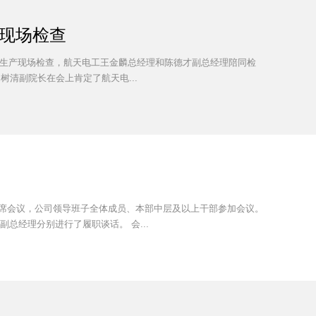
现场检查
全生产现场检查，航天电工王金麟总经理和陈德才副总经理陪同检
清副院长在会上肯定了航天电...
出席会议，公司领导班子全体成员、本部中层及以上干部参加会议。
总经理分别进行了履职谈话。 会...