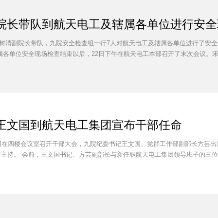
院长带队到航天电工及辖属各单位进行安全
院宋树清副院长带队，九院安全检查组一行7人对航天电工及辖属各单位进行了安
属各单位安全现场检查结束以后，22日下午在航天电工本部召开了末次会议。宋树
王文国到航天电工集团宣布干部任命
集团在四楼会议室召开干部大会，九院纪委书记王文国、党群工作部副部长方芸
主持。 会前，王文国书记、方芸副部长与新任职航天电工集团领导班子的三位副